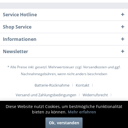
Service Hotline
Shop Service
Informationen
Newsletter
* Alle Preise inkl. gesetzl. Mehrwertsteuer zzgl.
Versandkosten
und ggf.
Nachnahmegebühren, wenn nicht anders beschrieben
Batterie-Rücknahme
Kontakt
Versand und Zahlungsbedingungen
Widerrufsrecht
Datenschutz
AGB
Impressum
Diese Website nutzt Cookies, um bestmögliche Funktionalität
bieten zu können.
Mehr erfahren
© www.1001-tuer.de |
Ok, verstanden