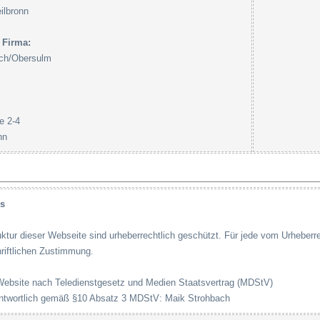
ilbronn
 Firma:
ach/Obersulm
e 2-4
nn
s
uktur dieser Webseite sind urheberrechtlich geschützt. Für jede vom Urheber
hriftlichen Zustimmung.
ebsite nach Teledienstgesetz und Medien Staatsvertrag (MDStV)
rantwortlich gemäß §10 Absatz 3 MDStV: Maik Strohbach