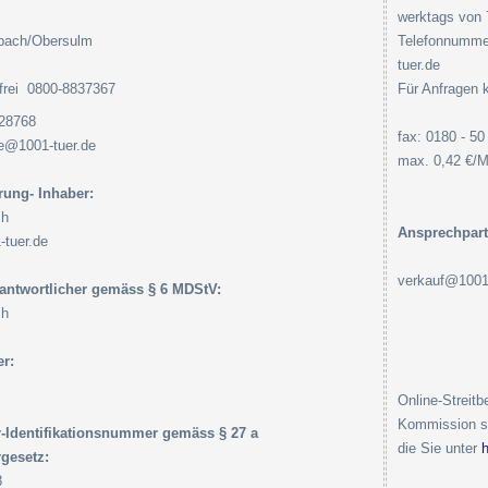
werktags von 
sbach/Obersulm
Telefonnummer
tuer.de
nfrei 0800-8837367
Für Anfragen 
128768
fax: 0180 - 5
ce@1001-tuer.de
max. 0,42 €/M
rung- Inhaber:
ch
Ansprechpart
tuer.de
verkauf@1001-
rantwortlicher gemäss § 6 MDStV:
ch
r:
Online-Streit
Kommission ste
-Identifikationsnummer gemäss § 27 a
die Sie unter
h
gesetz:
8