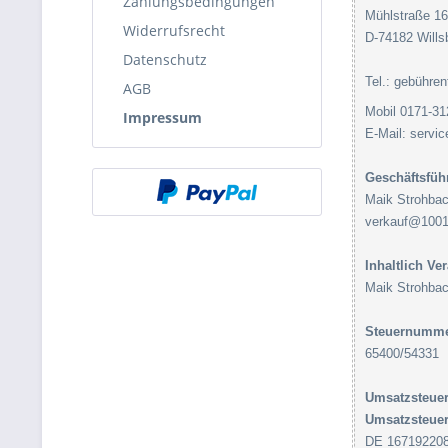
Zahlungsbedingungen
Mühlstraße 16
Widerrufsrecht
D-74182 Will
Datenschutz
Tel.: gebühre
AGB
Mobil 0171-3
Impressum
E-Mail: servi
Geschäftsfüh
Maik Strohba
verkauf@1001-
Inhaltlich Ve
Maik Strohba
Steuernumme
65400/54331
Umsatzsteuer
Umsatzsteuer
DE 16719220