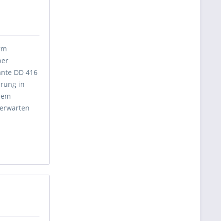
erm
per
iante DD 416
erung in
inem
 erwarten