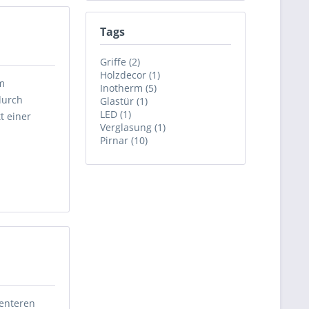
Tags
Griffe (2)
Holzdecor (1)
mm
Inotherm (5)
durch
Glastür (1)
LED (1)
t einer
Verglasung (1)
Pirnar (10)
zenteren