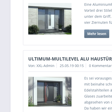
Eine Aluminiumh
Vorteil drei Sti
unter dem Griff,
vier Ziernuten f
Mehr lesen
ULTIMUM-MULTILEVEL ALU HAUSTÜREN 
Von: XXL-Admin
25.05.19 00:15
0 Kommentar
Es sei vorausges
mit beinahe sch
Edelstahlteilen 
Glases zuarbeite
abgesehen von d
Da haben wir ein