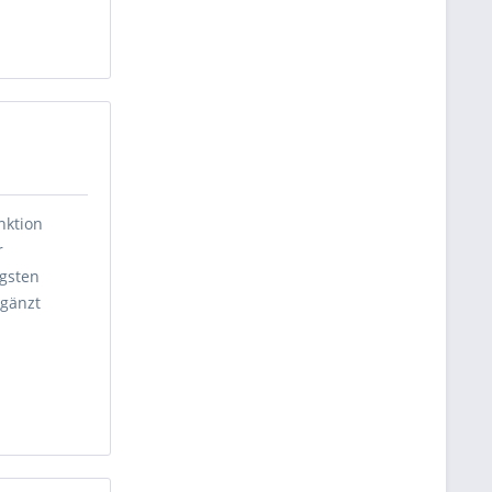
nktion
r
gsten
rgänzt