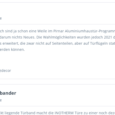
e
ich sind ja schon eine Weile im Pirnar Aluminiumhaustür-Progra
darum nichts Neues. Die Wahlmöglichkeiten wurden jedoch 2021 
 erweitert, die zwar nicht auf Seitenteilen, aber auf Türflügeln stat
werden können.
zdecor
rbander
e
eckt liegende Türband macht die INOTHERM Türe zu einer noch de