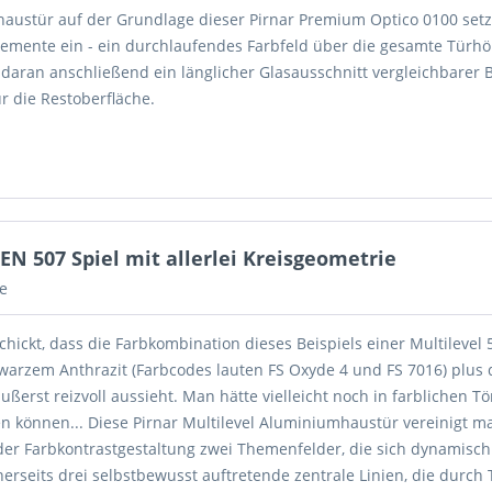
austür auf der Grundlage dieser Pirnar Premium Optico 0100 setz
lelemente ein - ein durchlaufendes Farbfeld über die gesamte Türh
 daran anschließend ein länglicher Glasausschnitt vergleichbarer B
ür die Restoberfläche.
507 Spiel mit allerlei Kreisgeometrie
e
chickt, dass die Farbkombination dieses Beispiels einer Multilevel 5
warzem Anthrazit (Farbcodes lauten FS Oxyde 4 und FS 7016) plus
äußerst reizvoll aussieht. Man hätte vielleicht noch in farblichen T
n können... Diese Pirnar Multilevel Aluminiumhaustür vereinigt m
er Farbkontrastgestaltung zwei Themenfelder, die sich dynamisch
erseits drei selbstbewusst auftretende zentrale Linien, die durch