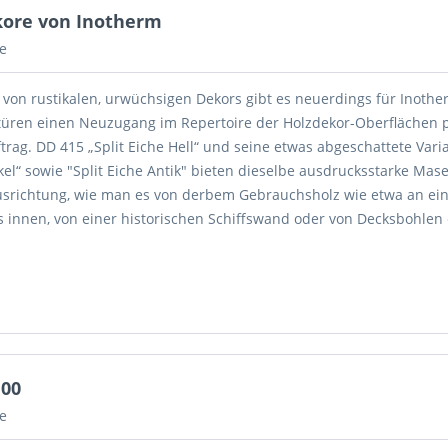
ekore von Inotherm
e
 von rustikalen, urwüchsigen Dekors gibt es neuerdings für Inoth
üren einen Neuzugang im Repertoire der Holzdekor-Oberflächen 
trag. DD 415 „Split Eiche Hell“ und seine etwas abgeschattete Var
kel“ sowie "Split Eiche Antik" bieten dieselbe ausdrucksstarke Mas
srichtung, wie man es von derbem Gebrauchsholz wie etwa an e
 innen, von einer historischen Schiffswand oder von Decksbohlen
00
e