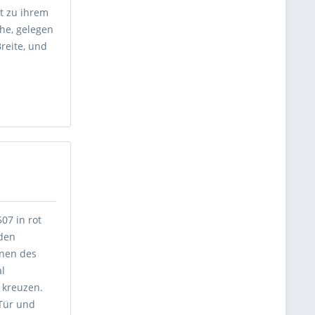
t zu ihrem
öhe, gelegen
reite, und
07 in rot
 den
önen des
al
 kreuzen.
 Tür und