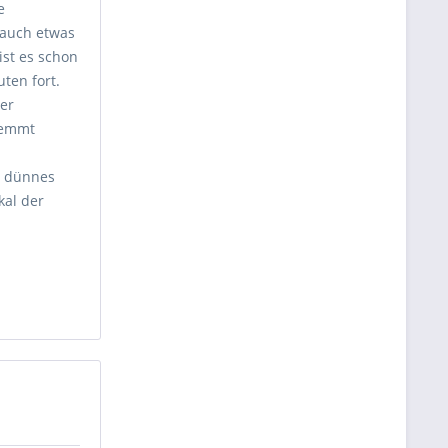
e
d auch etwas
ist es schon
ten fort.
er
lemmt
.
s dünnes
kal der