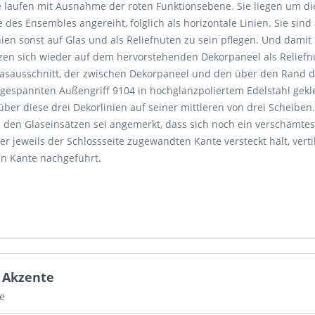
le laufen mit Ausnahme der roten Funktionsebene. Sie liegen um di
e des Ensembles angereiht, folglich als horizontale Linien. Sie sin
inien sonst auf Glas und als Reliefnuten zu sein pflegen. Und damit 
tzen sich wieder auf dem hervorstehenden Dekorpaneel als Reliefnu
asausschnitt, der zwischen Dekorpaneel und den über den Rand d
gespannten Außengriff 9104 in hochglanzpoliertem Edelstahl gek
 über diese drei Dekorlinien auf seiner mittleren von drei Scheiben
 den Glaseinsätzen sei angemerkt, dass sich noch ein verschämte
er jeweils der Schlossseite zugewandten Kante versteckt hält, verti
en Kante nachgeführt.
n Akzente
e