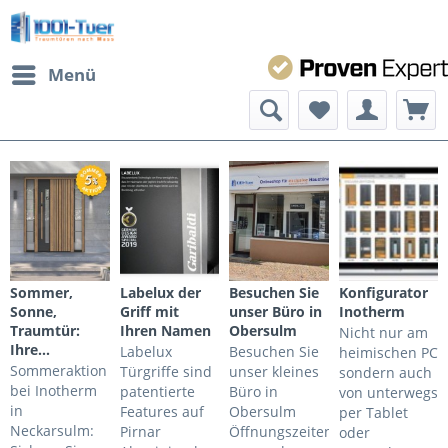
Menü
Sommer,
Labelux der
Besuchen Sie
Konfigurator
Sonne,
Griff mit
unser Büro in
Inotherm
Traumtür:
Ihren Namen
Obersulm
Nicht nur am
Ihre...
Labelux
Besuchen Sie
heimischen PC
Sommeraktion
Türgriffe sind
unser kleines
sondern auch
bei Inotherm
patentierte
Büro in
von unterwegs
in
Features auf
Obersulm
per Tablet
Neckarsulm:
Pirnar
Öffnungszeiten:
oder