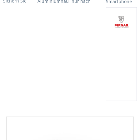
Sichern Sie
Aluminiumhaustüren
nur nach
Smartphone
sich 5% Rabatt
und daher
Vereinbarung
können Sie
auf EXCLUSIVE
nirgends
0171-3128768
sich Ihre
und SELECT
sonst in dieser
persönliche
Haustüren bis
Form auf
Wunschtür
zum
Haustüren...
samt...
29.08.2025!
Jetzt...