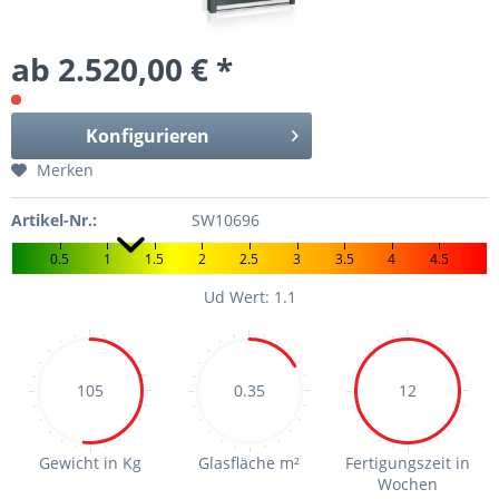
ab 2.520,00 € *
Konfigurieren
Merken
Artikel-Nr.:
SW10696
0.5
1
1.5
2
2.5
3
3.5
4
4.5
Ud Wert: 1.1
105
0.35
12
Gewicht in Kg
Glasfläche m²
Fertigungszeit in
Wochen