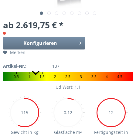
ab 2.619,75 € *
Konfigurieren
Merken
Artikel-Nr.:
137
0.5
1
1.5
2
2.5
3
3.5
4
4.5
Ud Wert: 1.1
115
0.12
12
Gewicht in Kg
Glasfläche m²
Fertigungszeit in