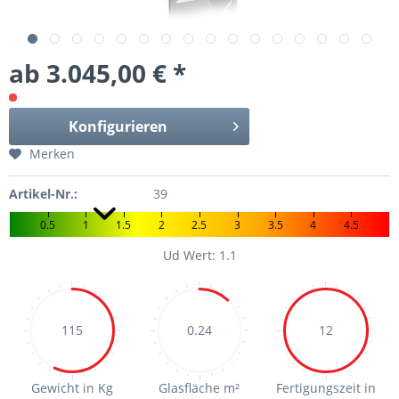
ab 3.045,00 € *
Konfigurieren
Merken
Artikel-Nr.:
39
0.5
1
1.5
2
2.5
3
3.5
4
4.5
Ud Wert: 1.1
115
0.24
12
Gewicht in Kg
Glasfläche m²
Fertigungszeit in