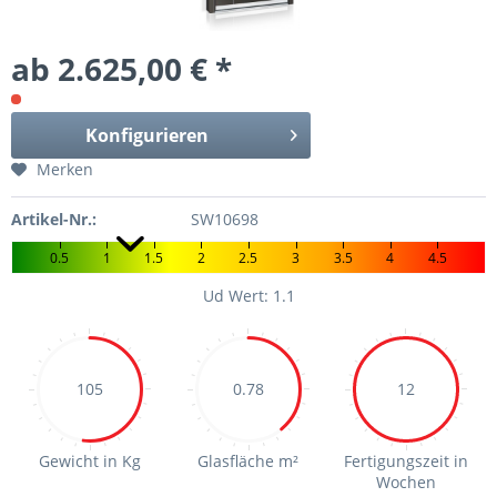
ab 2.625,00 € *
Konfigurieren
Merken
Artikel-Nr.:
SW10698
0.5
1
1.5
2
2.5
3
3.5
4
4.5
Ud Wert: 1.1
105
0.78
12
Gewicht in Kg
Glasfläche m²
Fertigungszeit in
Wochen