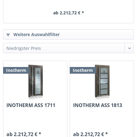
ab 2.212,72 € *
Weitere Auswahlfilter
Inotherm
Inotherm
INOTHERM ASS 1711
INOTHERM ASS 1813
ab 2.212,72 € *
ab 2.212,72 € *