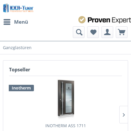
Menü
Ganzglastüren
Topseller
Inotherm
INOTHERM ASS 1711