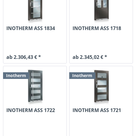
INOTHERM ASS 1834
INOTHERM ASS 1718
ab 2.306,43 € *
ab 2.345,02 € *
Inotherm
Inotherm
INOTHERM ASS 1722
INOTHERM ASS 1721