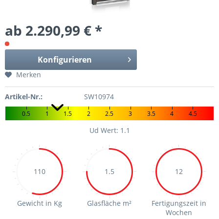
ab 2.290,99 € *
Konfigurieren
Merken
Artikel-Nr.:
SW10974
0.5
1
1.5
2
2.5
3
3.5
4
4.5
Ud Wert: 1.1
110
1.5
12
Gewicht in Kg
Glasfläche m²
Fertigungszeit in
Wochen