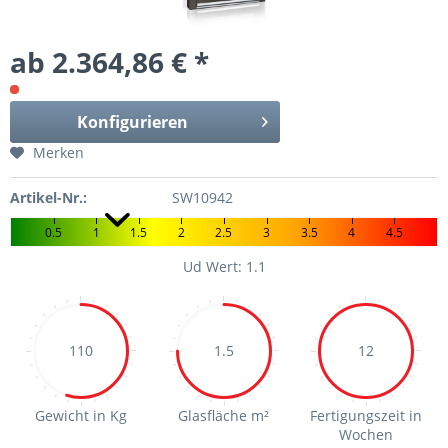
ab 2.364,86 € *
Konfigurieren
Merken
Artikel-Nr.:
SW10942
0.5
1
1.5
2
2.5
3
3.5
4
4.5
Ud Wert: 1.1
110
1.5
12
Gewicht in Kg
Glasfläche m²
Fertigungszeit in
Wochen