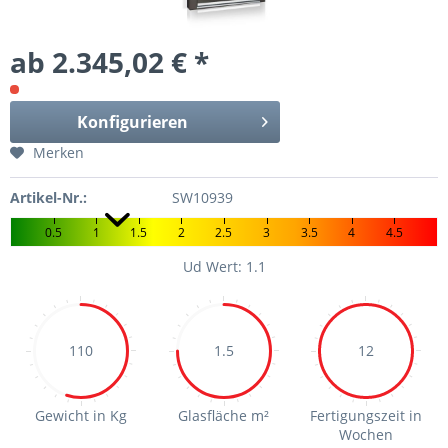
ab 2.345,02 € *
Konfigurieren
Merken
Artikel-Nr.:
SW10939
0.5
1
1.5
2
2.5
3
3.5
4
4.5
Ud Wert: 1.1
110
1.5
12
Gewicht in Kg
Glasfläche m²
Fertigungszeit in
Wochen