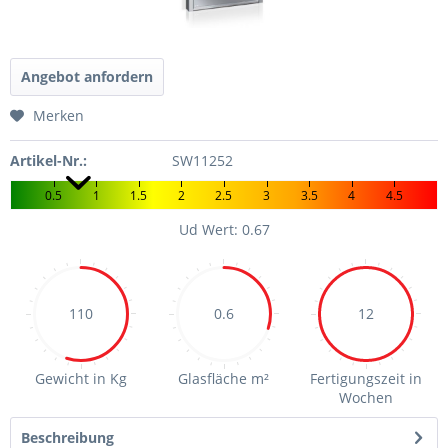
Angebot anfordern
Merken
Artikel-Nr.:
SW11252
0.5
1
1.5
2
2.5
3
3.5
4
4.5
Ud Wert: 0.67
110
0.6
12
Gewicht in Kg
Glasfläche m²
Fertigungszeit in
Wochen
Beschreibung