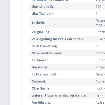
Gewicht in Kg:
120
Glasfläche m²:
2
Finge
Technik:
mögli
Verglasung:
3 fac
Verriegelung im Preis enthalten:
3 Fac
KFW Förderung :
Ja
Ornamentrahmen:
Rahm
Farbanzahl:
Einfa
Hersteller:
Pirna
Lichtausschnitt:
Ganzg
Material:
Alum
Oberfläche:
hochw
unterer Flügelanschlag verstellbar:
nein
Ausführung :
Aufsa