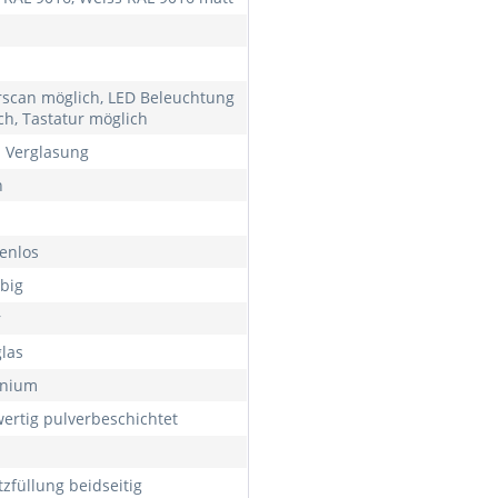
rscan möglich, LED Beleuchtung
ch, Tastatur möglich
h Verglasung
h
enlos
rbig
r
las
inium
ertig pulverbeschichtet
tzfüllung beidseitig