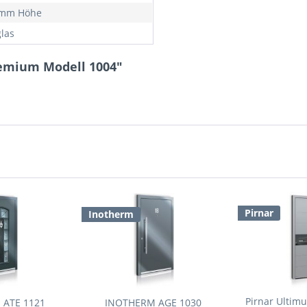
 mm Höhe
las
remium Modell 1004"
Pirnar
Inotherm
Pirnar Ultim
 ATE 1121
INOTHERM AGE 1030