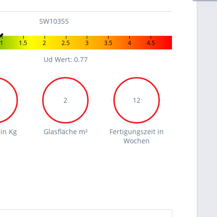
SW10355
1
1.5
2
2.5
3
3.5
4
4.5
Ud Wert: 0.77
0
2
12
in Kg
Glasfläche m²
Fertigungszeit in
Wochen