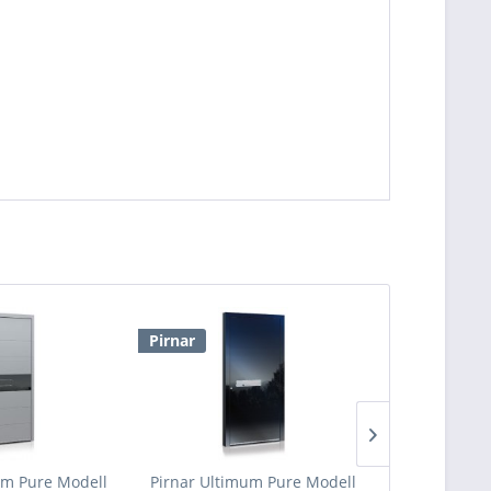
Pirnar
Pirnar
um Pure Modell
Pirnar Ultimum Pure Modell
Pirnar Ulti