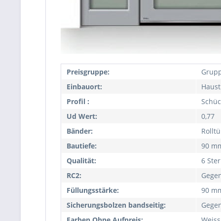
Preisgruppe:
Grupp
Einbauort:
Haust
Profil :
Schüc
Ud Wert:
0,77
Bänder:
Rollt
Bautiefe:
90 m
Qualität:
6 Ste
RC2:
Gegen
Füllungsstärke:
90 m
Sicherungsbolzen bandseitig:
Gegen
Farben Ohne Aufpreis:
Weiss