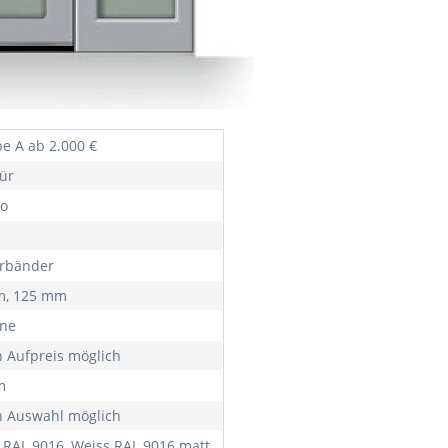
e A ab 2.000 €
ür
o
ürbänder
m, 125 mm
rne
 Aufpreis möglich
m
 Auswahl möglich
 RAL 9016, Weiss RAL 9016 matt