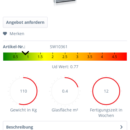
Angebot anfordern
Merken
Artikel-Nr.:
SW10361
0.5
1
1.5
2
2.5
3
3.5
4
4.5
Ud Wert: 0.77
110
0.4
12
Gewicht in Kg
Glasfläche m²
Fertigungszeit in
Wochen
Beschreibung