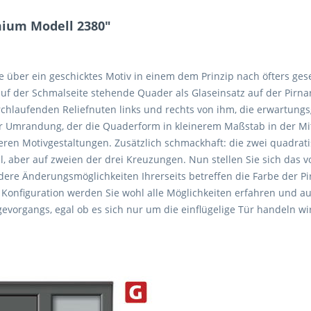
mium Modell 2380"
ie über ein geschicktes Motiv in einem dem Prinzip nach öfters ge
 auf der Schmalseite stehende Quader als Glaseinsatz auf der Pirn
urchlaufenden Reliefnuten links und rechts von ihm, die erwartung
ter Umrandung, der die Quaderform in kleinerem Maßstab in der M
nderen Motivgestaltungen. Zusätzlich schmackhaft: die zwei quadra
l, aber auf zweien der drei Kreuzungen. Nun stellen Sie sich das vo
re Änderungsmöglichkeiten Ihrerseits betreffen die Farbe der P
onfiguration werden Sie wohl alle Möglichkeiten erfahren und au
vorgangs, egal ob es sich nur um die einflügelige Tür handeln wi