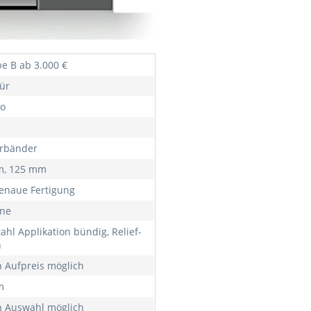
e B ab 3.000 €
ür
o
ürbänder
m, 125 mm
naue Fertigung
rne
ahl Applikation bündig, Relief-
n
 Aufpreis möglich
m
 Auswahl möglich