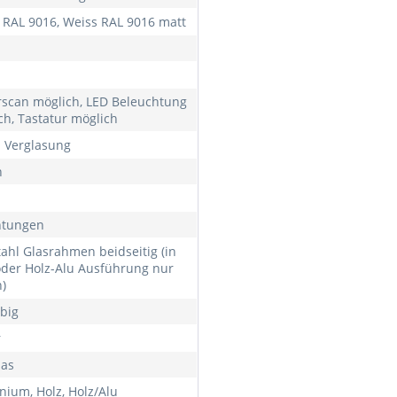
 RAL 9016, Weiss RAL 9016 matt
rscan möglich, LED Beleuchtung
ch, Tastatur möglich
h Verglasung
h
htungen
tahl Glasrahmen beidseitig (in
oder Holz-Alu Ausführung nur
)
rbig
r
las
nium, Holz, Holz/Alu