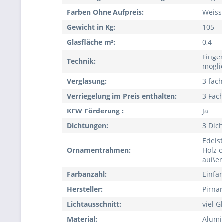
Farben Ohne Aufpreis:
Weiss
Gewicht in Kg:
105
Glasfläche m²:
0,4
Finge
Technik:
mögli
Verglasung:
3 fac
Verriegelung im Preis enthalten:
3 Fac
KFW Förderung :
Ja
Dichtungen:
3 Dic
Edels
Ornamentrahmen:
Holz 
außen
Farbanzahl:
Einfa
Hersteller:
Pirna
Lichtausschnitt:
viel G
Material:
Alumi