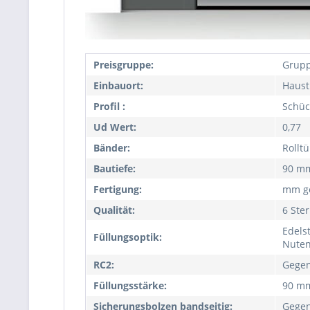
Preisgruppe:
Grupp
Einbauort:
Haust
Profil :
Schüc
Ud Wert:
0,77
Bänder:
Rollt
Bautiefe:
90 m
Fertigung:
mm ge
Qualität:
6 Ste
Edelst
Füllungsoptik:
Nute
RC2:
Gegen
Füllungsstärke:
90 m
Sicherungsbolzen bandseitig:
Gegen