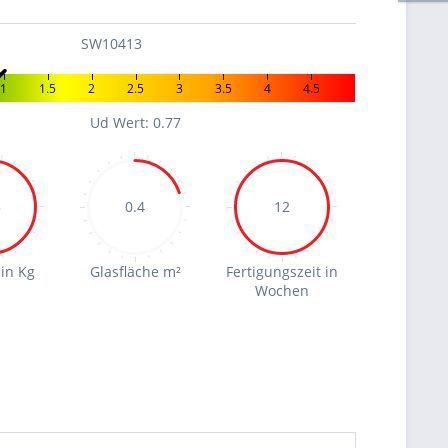
SW10413
1
1.5
2
2.5
3
3.5
4
4.5
Ud Wert: 0.77
5
0.4
12
in Kg
Glasfläche m²
Fertigungszeit in
Wochen