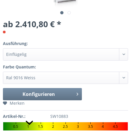
ab 2.410,80 € *
Ausführung:
Farbe Quantum:
Konfigurieren
Merken
Artikel-Nr.:
SW10883
0.5
1
1.5
2
2.5
3
3.5
4
4.5