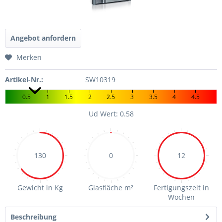
Angebot anfordern
Merken
Artikel-Nr.:
SW10319
0.5
1
1.5
2
2.5
3
3.5
4
4.5
Ud Wert: 0.58
130
0
12
Gewicht in Kg
Glasfläche m²
Fertigungszeit in
Wochen
Beschreibung