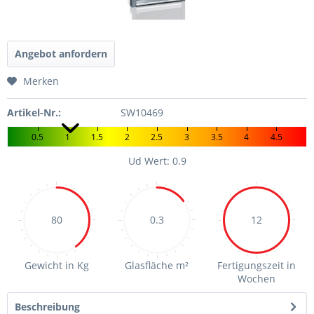
Angebot anfordern
Merken
Artikel-Nr.:
SW10469
0.5
1
1.5
2
2.5
3
3.5
4
4.5
Ud Wert: 0.9
80
0.3
12
Gewicht in Kg
Glasfläche m²
Fertigungszeit in
Wochen
Beschreibung