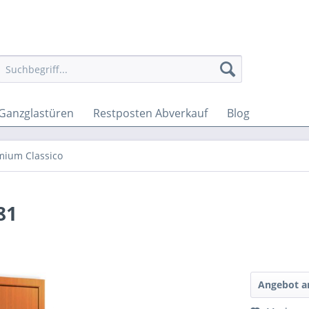
Ganzglastüren
Restposten Abverkauf
Blog
mium Classico
81
Angebot a