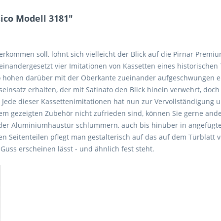
ico Modell 3181"
kommen soll, lohnt sich vielleicht der Blick auf die Pirnar Premium
 aneinandergesetzt vier Imitationen von Kassetten eines historisch
so hohen darüber mit der Oberkante zueinander aufgeschwungen 
insatz erhalten, der mit Satinato den Blick hinein verwehrt, doc
n. Jede dieser Kassettenimitationen hat nun zur Vervollständigun
dem gezeigten Zubehör nicht zufrieden sind, können Sie gerne ande
n der Aluminiumhaustür schlummern, auch bis hinüber in angefügte 
 den Seitenteilen pflegt man gestalterisch auf das auf dem Türblat
uss erscheinen lässt - und ähnlich fest steht.