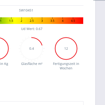
SW10451
1
1.5
2
2.5
3
3.5
4
4.5
Ud Wert: 0.67
5
0.4
12
in Kg
Glasfläche m²
Fertigungszeit in
Wochen