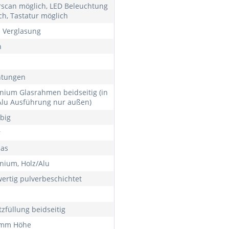
rscan möglich, LED Beleuchtung
ch, Tastatur möglich
h Verglasung
h
htungen
nium Glasrahmen beidseitig (in
Alu Ausführung nur außen)
rbig
r
las
nium, Holz/Alu
ertig pulverbeschichtet
tzfüllung beidseitig
 mm Höhe