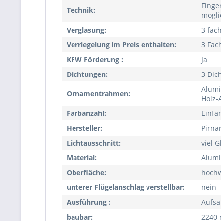
Finge
Technik:
mögli
Verglasung:
3 fac
Verriegelung im Preis enthalten:
3 Fac
KFW Förderung :
Ja
Dichtungen:
3 Dic
Alumi
Ornamentrahmen:
Holz-
Farbanzahl:
Einfa
Hersteller:
Pirna
Lichtausschnitt:
viel G
Material:
Alumi
Oberfläche:
hochw
unterer Flügelanschlag verstellbar:
nein
Ausführung :
Aufsa
baubar:
2240