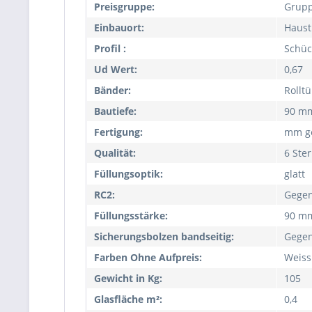
Preisgruppe:
Grupp
Einbauort:
Haust
Profil :
Schüc
Ud Wert:
0,67
Bänder:
Rollt
Bautiefe:
90 m
Fertigung:
mm ge
Qualität:
6 Ste
Füllungsoptik:
glatt
RC2:
Gegen
Füllungsstärke:
90 m
Sicherungsbolzen bandseitig:
Gegen
Farben Ohne Aufpreis:
Weiss
Gewicht in Kg:
105
Glasfläche m²:
0,4