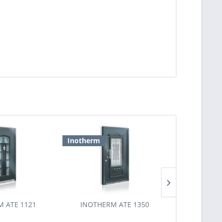
Inotherm
Inotherm
 ATE 1121
INOTHERM ATE 1350
INOTHER