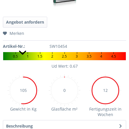
Angebot anfordern
Merken
Artikel-Nr.:
SW10454
0.5
1
1.5
2
2.5
3
3.5
4
4.5
Ud Wert: 0.67
105
0
12
Gewicht in Kg
Glasfläche m²
Fertigungszeit in
Wochen
Beschreibung