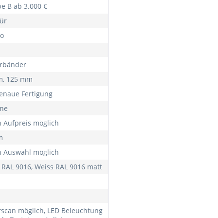
e B ab 3.000 €
ür
o
ürbänder
m, 125 mm
naue Fertigung
rne
 Aufpreis möglich
m
 Auswahl möglich
 RAL 9016, Weiss RAL 9016 matt
rscan möglich, LED Beleuchtung