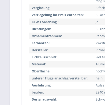
mögli
Verglasung:
3 fac
Verriegelung im Preis enthalten:
3 Fac
KFW Förderung :
Ja
Dichtungen:
3 Dic
Ornamentrahmen:
Rahm
Farbanzahl:
Zweif
Hersteller:
Pirna
Lichtausschnitt:
viel G
Material:
Alumi
Oberfläche:
hochw
unterer Flügelanschlag verstellbar:
nein
Ausführung :
Aufsa
baubar:
2240
Designauswahl:
Schw