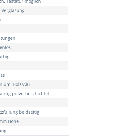
ch, Tastatur möglich
h Verglasung
h
htungen
enlos
arbig
r
las
nium, Holz/Alu
ertig pulverbeschichtet
tzfüllung beidseitig
 mm Höhe
ung