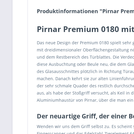
Produktinformationen "Pirnar Pre
Pirnar Premium 0180 mit
Das neue Design der Premium 0180 spielt sehr g
mit dreidimensionaler Oberflächengestaltung nöt
und dem Restbereich des Türblattes. Die Verdec
diese Ausbuchtung oder Beule neu, die dem Glas
des Glasausschnittes plötzlich in Richtung Tür
machen. Danach kehrt sie zur alten Linienführu
der sehr schmale Quader des restlich durchsche
aus, als habe der Stoßgriff versucht, als Keil
Aluminiumhaustür von Pirnar, über die man ei
Der neuartige Griff, der einer 
Wenden wir uns dem Griff selbst zu. Es scheint
Fingerscanner und das Edelstahl-Zierelement 64