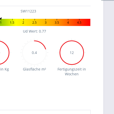
SW11223
1
1.5
2
2.5
3
3.5
4
4.5
Ud Wert: 0.77
0
0.4
12
in Kg
Glasfläche m²
Fertigungszeit in
Wochen