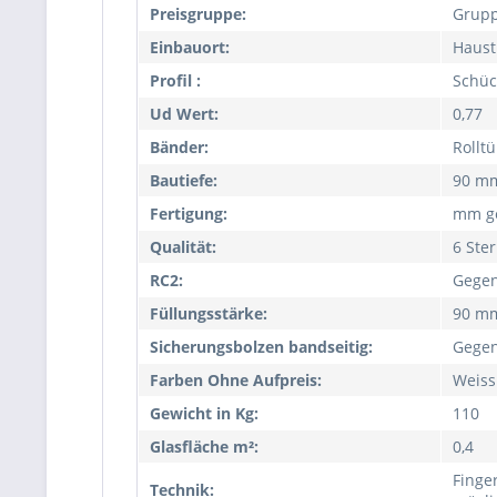
Preisgruppe:
Grupp
Einbauort:
Haust
Profil :
Schüc
Ud Wert:
0,77
Bänder:
Rollt
Bautiefe:
90 m
Fertigung:
mm ge
Qualität:
6 Ste
RC2:
Gegen
Füllungsstärke:
90 m
Sicherungsbolzen bandseitig:
Gegen
Farben Ohne Aufpreis:
Weiss
Gewicht in Kg:
110
Glasfläche m²:
0,4
Finge
Technik: