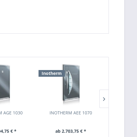
Inotherm
Inotherm
 AGE 1030
INOTHERM AEE 1070
INOTHER
04,75 € *
ab 2.703,75 € *
ab 2.