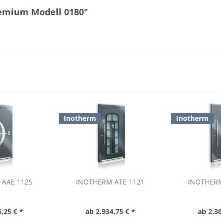
remium Modell 0180"
Inotherm
Inotherm
 AAE 1125
INOTHERM ATE 1121
INOTHERM
,25 € *
ab 2.934,75 € *
ab 2.3