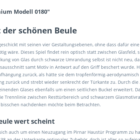
mium Modell 0180"
 der schönen Beule
eschickt mit seinen vier Gestaltungsebenen, ohne dass dafür eine
ig wäre. Dieses Spiel findet rein optisch statt zwischen Glasfeld
kung von Glas durch schwarze Umrandung selbst ist nicht neu, das
ausschnitt samt Motiv in Antwort auf den Griff beschert wurde. H
aufhängung zurück, als hätte sie dem tropfenförmig-aerodynamisch
ng zurück und strebt wieder senkrecht der Türkante zu. Durch di
inenden Glases ebenfalls um einen seitlichen Buckel erweitert. Da
 in die Trennlinie zwischen Resttürbereich und schwarzem Glasmoti
n bisschen nachdenken möchte beim Betrachten.
Beule wert scheint
 sich auch um einen Neuzugang im Pirnar Haustür Programm zu han
38 an der Unterkante optionales Zubehör, doch ist alles so aufein