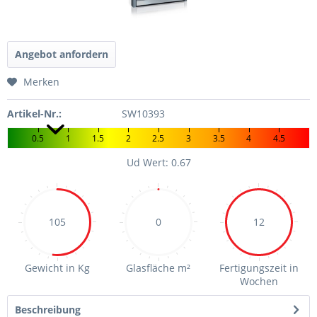
Angebot anfordern
Merken
Artikel-Nr.:
SW10393
0.5
1
1.5
2
2.5
3
3.5
4
4.5
Ud Wert: 0.67
105
0
12
Gewicht in Kg
Glasfläche m²
Fertigungszeit in
Wochen
Beschreibung