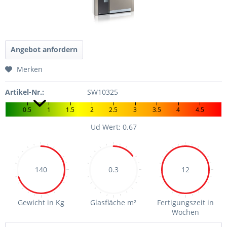
Angebot anfordern
Merken
Artikel-Nr.:
SW10325
0.5
1
1.5
2
2.5
3
3.5
4
4.5
Ud Wert: 0.67
140
0.3
12
Gewicht in Kg
Glasfläche m²
Fertigungszeit in
Wochen