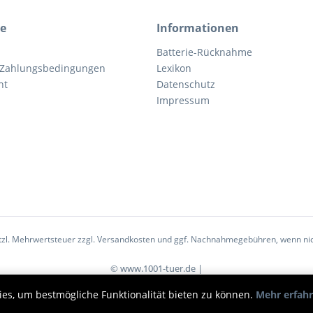
ce
Informationen
Batterie-Rücknahme
 Zahlungsbedingungen
Lexikon
ht
Datenschutz
Impressum
etzl. Mehrwertsteuer zzgl.
Versandkosten
und ggf. Nachnahmegebühren, wenn nic
© www.1001-tuer.de |
ies, um bestmögliche Funktionalität bieten zu können.
Mehr erfah