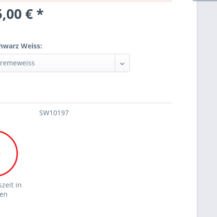
,00 € *
hwarz Weiss:
SW10197
0
zeit in
en