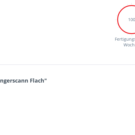
10
Fertigungs
Woch
ingerscann Flach"