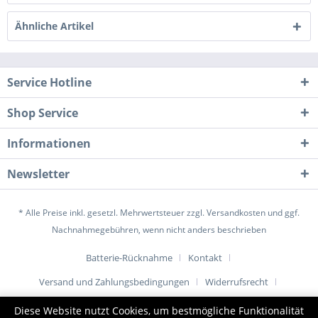
Ähnliche Artikel
Service Hotline
Shop Service
Informationen
Newsletter
* Alle Preise inkl. gesetzl. Mehrwertsteuer zzgl.
Versandkosten
und ggf.
Nachnahmegebühren, wenn nicht anders beschrieben
Batterie-Rücknahme
Kontakt
Versand und Zahlungsbedingungen
Widerrufsrecht
Datenschutz
AGB
Impressum
Diese Website nutzt Cookies, um bestmögliche Funktionalität