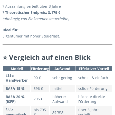
? Auszahlung verteilt über 3 Jahre
?
Theoretischer Endpreis:
3.179 €
(abhängig von Einkommensteuerhöhe)
Ideal für:
Eigentümer mit hoher Steuerlast.
⭐
Vergleich auf einen Blick
Modell
Förderung
Aufwand
Effektiver Vorteil
§35a
90 €
sehr gering
schnell & einfach
Handwerker
BAFA 15 %
596 €
mittel
solide Förderung
BAFA 20 %
höherer
höchste direkte
795 €
(iSFP)
Aufwand
Förderung
§35c
bis 795
über 3 Jahre
gering
energetisch
€
verteilt