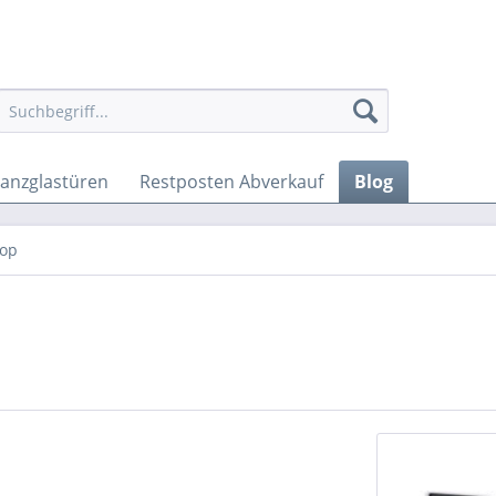
anzglastüren
Restposten Abverkauf
Blog
hop