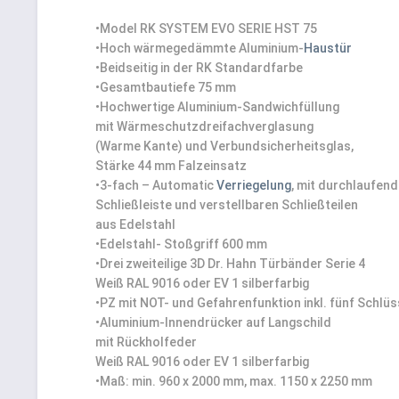
•
Model RK SYSTEM EVO SERIE HST 75
•
Hoch wärmegedämmte Aluminium-
Haustür
•
Beidseitig in der RK Standardfarbe
•
Gesamtbautiefe 75 mm
•
Hochwertige Aluminium-Sandwichfüllung
mit Wärmeschutzdreifachverglasung
(Warme Kante) und Verbundsicherheitsglas,
Stärke 44 mm Falzeinsatz
•
3-fach – Automatic
Verriegelung
, mit durchlaufend
Schließleiste und verstellbaren Schließteilen
aus Edelstahl
•
Edelstahl- Stoßgriff 600 mm
•
Drei zweiteilige 3D Dr. Hahn Türbänder Serie 4
Weiß RAL 9016 oder EV 1 silberfarbig
•
PZ mit NOT- und Gefahrenfunktion inkl. fünf Schlüs
•
Aluminium-Innendrücker auf Langschild
mit Rückholfeder
Weiß RAL 9016 oder EV 1 silberfarbig
•
Maß: min. 960 x 2000 mm, max. 1150 x 2250 mm