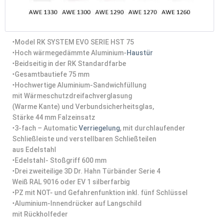
•
Model RK SYSTEM EVO SERIE HST 75
•
Hoch wärmegedämmte Aluminium-
Haustür
•
Beidseitig in der RK Standardfarbe
•
Gesamtbautiefe 75 mm
•
Hochwertige Aluminium-Sandwichfüllung
mit Wärmeschutzdreifachverglasung
(Warme Kante) und Verbundsicherheitsglas,
Stärke 44 mm Falzeinsatz
•
3-fach – Automatic
Verriegelung
, mit durchlaufender
Schließleiste und verstellbaren Schließteilen
aus Edelstahl
•
Edelstahl- Stoßgriff 600 mm
•
Drei zweiteilige 3D Dr. Hahn Türbänder Serie 4
Weiß RAL 9016 oder EV 1 silberfarbig
•
PZ mit NOT- und Gefahrenfunktion inkl. fünf Schlüssel
•
Aluminium-Innendrücker auf Langschild
mit Rückholfeder