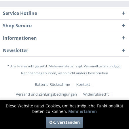
Service Hotline
Shop Service
Informationen
Newsletter
* Alle Preise inkl. gesetzl. Mehrwertsteuer zzgl.
Versandkosten
und ggf.
Nachnahmegebühren, wenn nicht anders beschrieben
Batterie-Rücknahme
Kontakt
Versand und Zahlungsbedingungen
Widerrufsrecht
Datenschutz
AGB
Impressum
Diese Website nutzt Cookies, um bestmögliche Funktionalität
bieten zu können.
Mehr erfahren
© www.1001-tuer.de |
Ok, verstanden