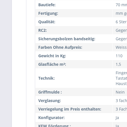
Bautiefe:
70 mm
Fertigung:
mm ge
Qualität:
6 Ste
RC2:
Gegen
Sicherungsbolzen bandseitig:
Gegen
Farben Ohne Aufpreis:
Weiss
Gewicht in Kg:
110
Glasfläche m²:
1,5
Finge
Technik:
Tasta
Haust
Griffmulde :
Nein
Verglasung:
3 fac
Verriegelung im Preis enthalten:
3 Fac
Konfigurator:
Ja
KFW Förderung :
Ja