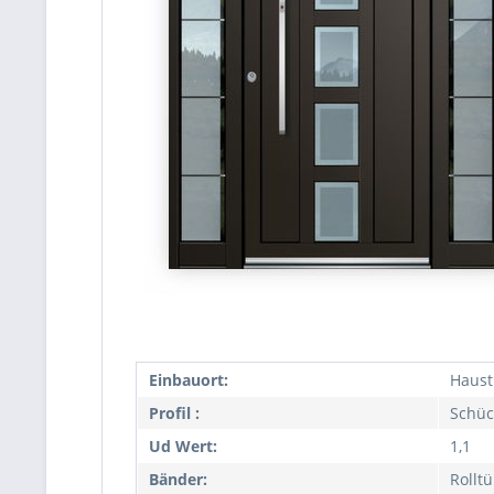
Einbauort:
Haust
Profil :
Schüc
Ud Wert:
1,1
Bänder:
Rollt