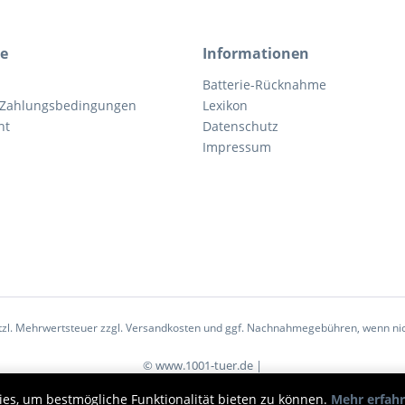
ce
Informationen
Batterie-Rücknahme
 Zahlungsbedingungen
Lexikon
ht
Datenschutz
Impressum
etzl. Mehrwertsteuer zzgl.
Versandkosten
und ggf. Nachnahmegebühren, wenn nic
© www.1001-tuer.de |
ies, um bestmögliche Funktionalität bieten zu können.
Mehr erfah