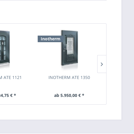
Inotherm
Inotherm
 ATE 1121
INOTHERM ATE 1350
INOTHER
34,75 € *
ab 5.950,00 € *
ab 2.