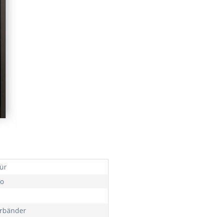
ür
o
ürbänder