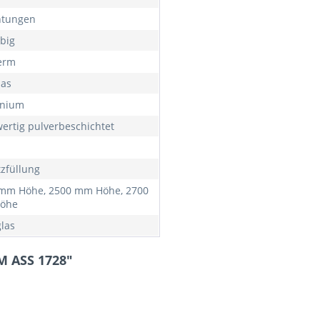
htungen
rbig
erm
las
inium
ertig pulverbeschichtet
tzfüllung
mm Höhe, 2500 mm Höhe, 2700
öhe
las
M ASS 1728"