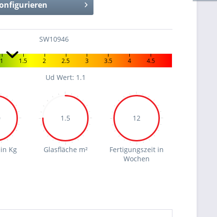
onfigurieren
SW10946
1
1.5
2
2.5
3
3.5
4
4.5
Ud Wert: 1.1
0
1.5
12
in Kg
Glasfläche m²
Fertigungszeit in
Wochen