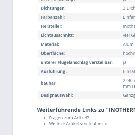
Dichtungen:
3 Dic
Farbanzahl:
Einfa
Hersteller:
Inoth
Lichtausschnitt:
viel G
Material:
Alum
Oberfläche:
hochw
unterer Flügelanschlag verstellbar:
ja
Ausführung :
Einsa
2240 
baubar:
mm H
Designauswahl:
Ganzg
Weiterführende Links zu "INOTHER
Fragen zum Artikel?
Weitere Artikel von Inotherm