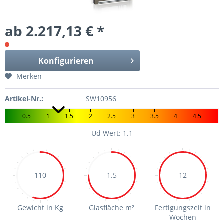
ab 2.217,13 € *
Konfigurieren
Merken
Artikel-Nr.:
SW10956
0.5
1
1.5
2
2.5
3
3.5
4
4.5
Ud Wert: 1.1
110
1.5
12
Gewicht in Kg
Glasfläche m²
Fertigungszeit in
Wochen