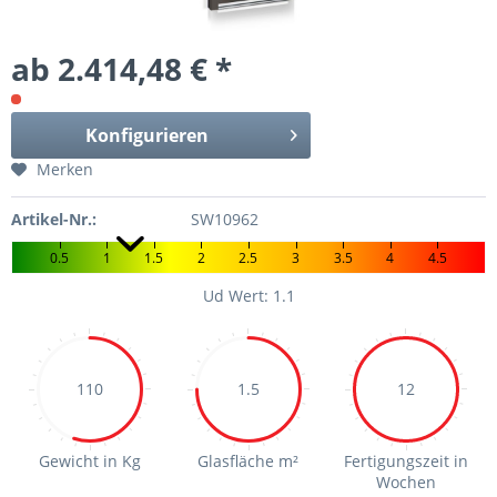
ab 2.414,48 € *
Konfigurieren
Merken
Artikel-Nr.:
SW10962
0.5
1
1.5
2
2.5
3
3.5
4
4.5
Ud Wert: 1.1
110
1.5
12
Gewicht in Kg
Glasfläche m²
Fertigungszeit in
Wochen