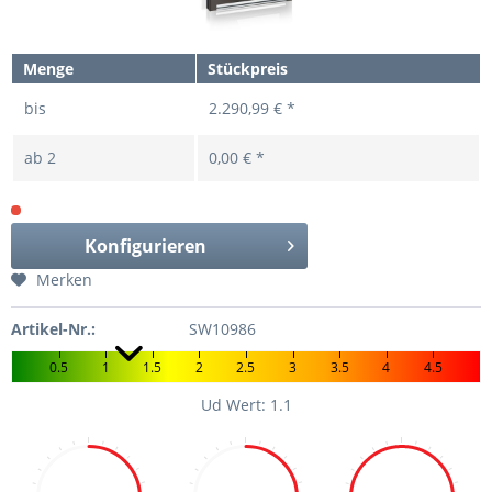
Menge
Stückpreis
bis
2.290,99 € *
ab
2
0,00 € *
Konfigurieren
Merken
Artikel-Nr.:
SW10986
0.5
1
1.5
2
2.5
3
3.5
4
4.5
Ud Wert: 1.1