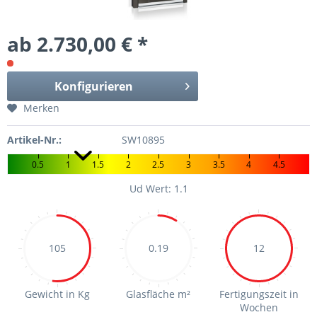
ab 2.730,00 € *
Konfigurieren
Merken
Artikel-Nr.:
SW10895
0.5
1
1.5
2
2.5
3
3.5
4
4.5
Ud Wert: 1.1
105
0.19
12
Gewicht in Kg
Glasfläche m²
Fertigungszeit in
Wochen