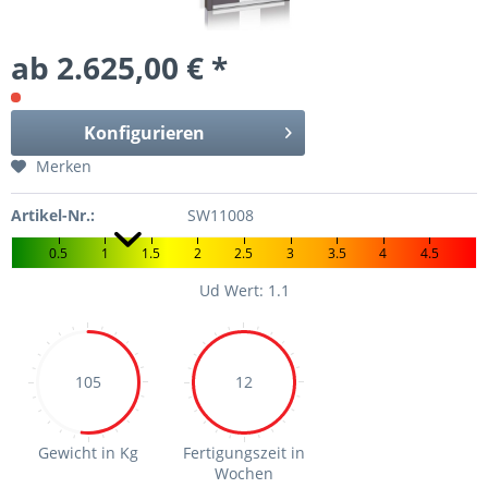
ab 2.625,00 € *
Konfigurieren
Merken
Artikel-Nr.:
SW11008
0.5
1
1.5
2
2.5
3
3.5
4
4.5
Ud Wert: 1.1
105
12
Gewicht in Kg
Fertigungszeit in
Wochen