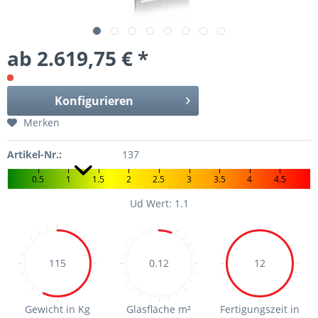
ab 2.619,75 € *
Konfigurieren
Merken
Artikel-Nr.:
137
0.5
1
1.5
2
2.5
3
3.5
4
4.5
Ud Wert: 1.1
115
0.12
12
Gewicht in Kg
Glasfläche m²
Fertigungszeit in