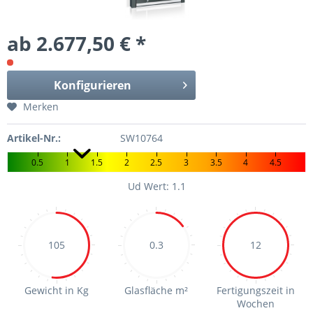
ab 2.677,50 € *
Konfigurieren
Merken
Artikel-Nr.:
SW10764
0.5
1
1.5
2
2.5
3
3.5
4
4.5
Ud Wert: 1.1
105
0.3
12
Gewicht in Kg
Glasfläche m²
Fertigungszeit in
Wochen