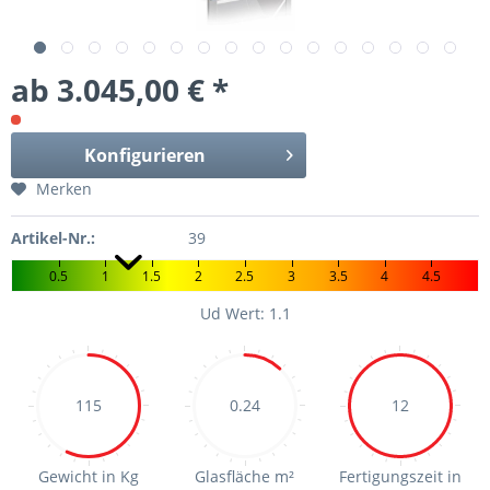
ab 3.045,00 € *
Konfigurieren
Merken
Artikel-Nr.:
39
0.5
1
1.5
2
2.5
3
3.5
4
4.5
Ud Wert: 1.1
115
0.24
12
Gewicht in Kg
Glasfläche m²
Fertigungszeit in