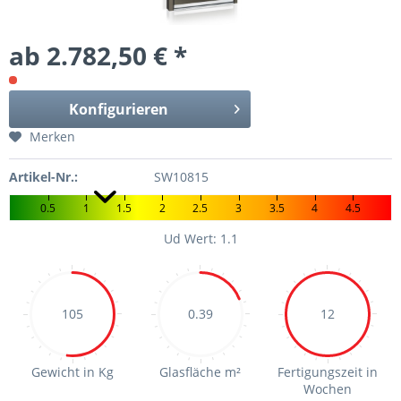
ab 2.782,50 € *
Konfigurieren
Merken
Artikel-Nr.:
SW10815
0.5
1
1.5
2
2.5
3
3.5
4
4.5
Ud Wert: 1.1
105
0.39
12
Gewicht in Kg
Glasfläche m²
Fertigungszeit in
Wochen