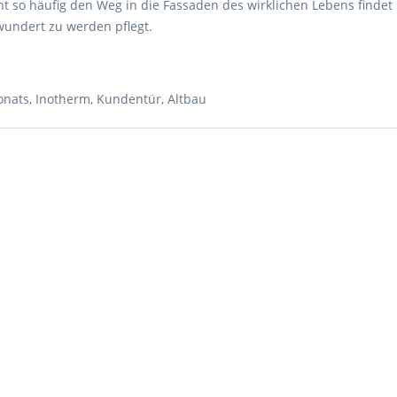
cht so häufig den Weg in die Fassaden des wirklichen Lebens finde
wundert zu werden pflegt.
onats
,
Inotherm
,
Kundentür
,
Altbau