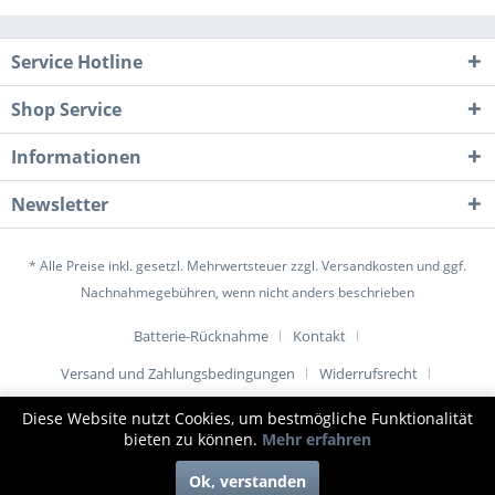
Service Hotline
Shop Service
Informationen
Newsletter
* Alle Preise inkl. gesetzl. Mehrwertsteuer zzgl.
Versandkosten
und ggf.
Nachnahmegebühren, wenn nicht anders beschrieben
Batterie-Rücknahme
Kontakt
Versand und Zahlungsbedingungen
Widerrufsrecht
Datenschutz
AGB
Impressum
Diese Website nutzt Cookies, um bestmögliche Funktionalität
bieten zu können.
Mehr erfahren
© www.1001-tuer.de |
Ok, verstanden