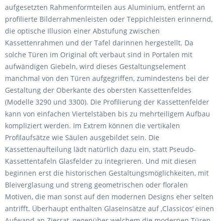
aufgesetzten Rahmenformteilen aus Aluminium, entfernt an
profilierte Bilderrahmenleisten oder Teppichleisten erinnernd,
die optische Illusion einer Abstufung zwischen
Kassettenrahmen und der Tafel darinnen hergestellt. Da
solche Türen im Original oft verbaut sind in Portalen mit
aufwändigen Giebeln, wird dieses Gestaltungselement
manchmal von den Türen aufgegriffen, zumindestens bei der
Gestaltung der Oberkante des obersten Kassettenfeldes
(Modelle 3290 und 3300). Die Profilierung der Kassettenfelder
kann von einfachen Viertelstäben bis zu mehrteiligem Aufbau
kompliziert werden. Im Extrem können die vertikalen
Profilaufsätze wie Säulen ausgebildet sein. Die
Kassettenaufteilung lädt natürlich dazu ein, statt Pseudo-
Kassettentafeln Glasfelder zu integrieren. Und mit diesen
beginnen erst die historischen Gestaltungsmöglichkeiten, mit
Bleiverglasung und streng geometrischen oder floralen
Motiven, die man sonst auf den modernen Designs eher selten
antrifft. Überhaupt enthalten Glaseinsätze auf ‚Classicos‘ einen
Aufwand an Zierrat, gegenüber welchem die modernen Türen