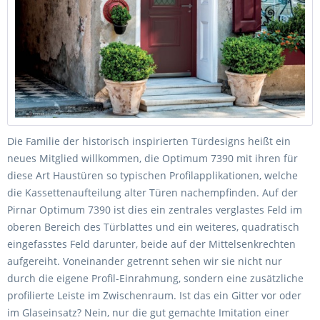
Die Familie der historisch inspirierten Türdesigns heißt ein
neues Mitglied willkommen, die Optimum 7390 mit ihren für
diese Art Haustüren so typischen Profilapplikationen, welche
die Kassettenaufteilung alter Türen nachempfinden. Auf der
Pirnar Optimum 7390 ist dies ein zentrales verglastes Feld im
oberen Bereich des Türblattes und ein weiteres, quadratisch
eingefasstes Feld darunter, beide auf der Mittelsenkrechten
aufgereiht. Voneinander getrennt sehen wir sie nicht nur
durch die eigene Profil-Einrahmung, sondern eine zusätzliche
profilierte Leiste im Zwischenraum. Ist das ein Gitter vor oder
im Glaseinsatz? Nein, nur die gut gemachte Imitation einer