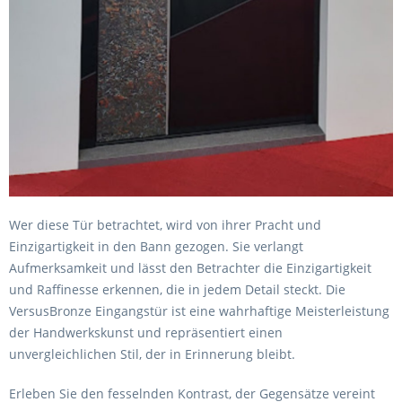
Wer diese Tür betrachtet, wird von ihrer Pracht und
Einzigartigkeit in den Bann gezogen. Sie verlangt
Aufmerksamkeit und lässt den Betrachter die Einzigartigkeit
und Raffinesse erkennen, die in jedem Detail steckt. Die
VersusBronze Eingangstür ist eine wahrhaftige Meisterleistung
der Handwerkskunst und repräsentiert einen
unvergleichlichen Stil, der in Erinnerung bleibt.
Erleben Sie den fesselnden Kontrast, der Gegensätze vereint