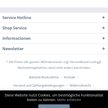
Service Hotline
Shop Service
Informationen
Newsletter
* Alle Preise inkl. gesetzl. Mehrwertsteuer zzgl.
Versandkosten
und ggf.
Nachnahmegebühren, wenn nicht anders beschrieben
Batterie-Rücknahme
Kontakt
Versand und Zahlungsbedingungen
Widerrufsrecht
Datenschutz
AGB
Impressum
Diese Website nutzt Cookies, um bestmögliche Funktionalität
bieten zu können.
Mehr erfahren
© www.1001-tuer.de |