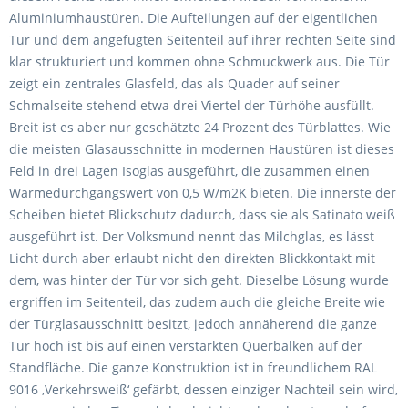
Aluminiumhaustüren. Die Aufteilungen auf der eigentlichen
Tür und dem angefügten Seitenteil auf ihrer rechten Seite sind
klar strukturiert und kommen ohne Schmuckwerk aus. Die Tür
zeigt ein zentrales Glasfeld, das als Quader auf seiner
Schmalseite stehend etwa drei Viertel der Türhöhe ausfüllt.
Breit ist es aber nur geschätzte 24 Prozent des Türblattes. Wie
die meisten Glasausschnitte in modernen Haustüren ist dieses
Feld in drei Lagen Isoglas ausgeführt, die zusammen einen
Wärmedurchgangswert von 0,5 W/m2K bieten. Die innerste der
Scheiben bietet Blickschutz dadurch, dass sie als Satinato weiß
ausgeführt ist. Der Volksmund nennt das Milchglas, es lässt
Licht durch aber erlaubt nicht den direkten Blickkontakt mit
dem, was hinter der Tür vor sich geht. Dieselbe Lösung wurde
ergriffen im Seitenteil, das zudem auch die gleiche Breite wie
der Türglasausschnitt besitzt, jedoch annäherend die ganze
Tür hoch ist bis auf einen verstärkten Querbalken auf der
Standfläche. Die ganze Konstruktion ist in freundlichem RAL
9016 ‚Verkehrsweiß‘ gefärbt, dessen einziger Nachteil sein wird,