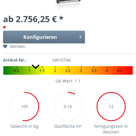
ab 2.756,25 € *
Konfigurieren
Merken
Artikel-Nr.:
SW10746
0.5
1
1.5
2
2.5
3
3.5
4
4.5
Ud Wert: 1.1
105
0.16
12
Gewicht in Kg
Glasfläche m²
Fertigungszeit in
Wochen