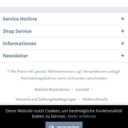
Service Hotline
Shop Service
Informationen
Newsletter
* Alle Preise inkl. gesetzl. Mehrwertsteuer zzgl.
Versandkosten
und ggf.
Nachnahmegebühren, wenn nicht anders beschrieben
Batterie-Rücknahme
Kontakt
Versand und Zahlungsbedingungen
Widerrufsrecht
Datenschutz
AGB
Impressum
Diese Website nutzt Cookies, um bestmögliche Funktionalität
bieten zu können.
Mehr erfahren
© www.1001-tuer.de |
Ok, verstanden