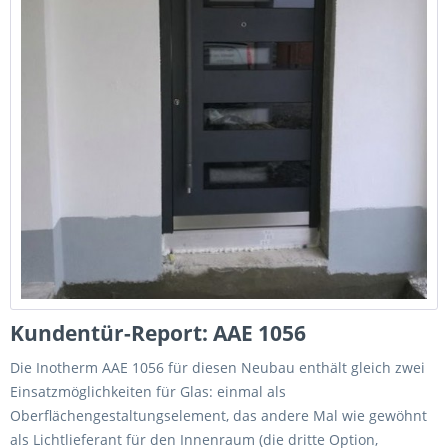
Kundentür-Report: AAE 1056
Die Inotherm AAE 1056 für diesen Neubau enthält gleich zwei
Einsatzmöglichkeiten für Glas: einmal als
Oberflächengestaltungselement, das andere Mal wie gewöhnt
als Lichtlieferant für den Innenraum (die dritte Option,