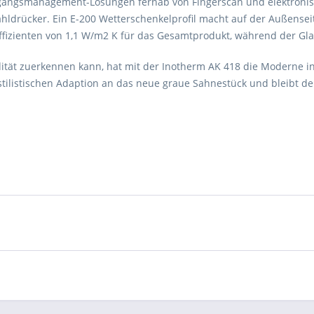
Zugangsmanagement-Lösungen fernab von Fingerscan und elektronis
hldrücker. Ein E-200 Wetterschenkelprofil macht auf der Außensei
zienten von 1,1 W/m2 K für das Gesamtprodukt, während der Gla
idität zuerkennen kann, hat mit der Inotherm AK 418 die Moderne 
stilistischen Adaption an das neue graue Sahnestück und bleibt 