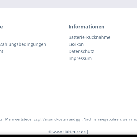
ce
Informationen
Batterie-Rücknahme
 Zahlungsbedingungen
Lexikon
ht
Datenschutz
Impressum
etzl. Mehrwertsteuer zzgl.
Versandkosten
und ggf. Nachnahmegebühren, wenn nic
© www.1001-tuer.de |